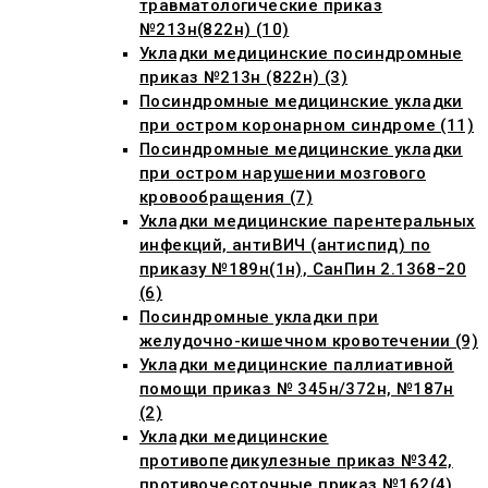
травматологические приказ
№213н(822н) (10)
Укладки медицинские посиндромные
приказ №213н (822н) (3)
Посиндромные медицинские укладки
при остром коронарном синдроме (11)
Посиндромные медицинские укладки
при остром нарушении мозгового
кровообращения (7)
Укладки медицинские парентеральных
инфекций, антиВИЧ (антиспид) по
приказу №189н(1н), СанПин 2.1368−20
(6)
Посиндромные укладки при
желудочно-кишечном кровотечении (9)
Укладки медицинские паллиативной
помощи приказ № 345н/372н, №187н
(2)
Укладки медицинские
противопедикулезные приказ №342,
противочесоточные приказ №162(4)