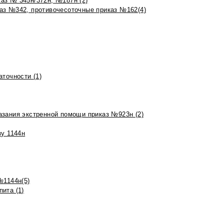
аз № 345н/372н, №187н (2)
аз №342, противочесоточные приказ №162(4)
точности (1)
азания экстренной помощи приказ №923н (2)
зу 1144н
№1144н(5)
ита (1)