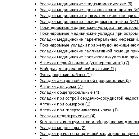
Укладки медицинские эпидемиологические (6)
Укладки медицинские противошоковые приказ №1
Укладки медицинские травматологические приказ
Укладки медицинские посиндромные приказ №213н
Посиндромные медицинские укладки при остром 
Посиндромные медицинские укладки при остром 
Укладки медицинские парентеральных инфекций, 
Посиндромные укладки при желудочно-кишечном 
Укладки медицинские паллиативной помощи прик
Укладки медицинские противопедикулезные прик
Аптечки первой помощи (универсальные) (7)
Наборы для врача общей практики (1)
Фельдшерские наборы (1)
Укладки экстренной личной профилактики (3)
Аптечки для дома (7)
Укладки общепрофильные (4)
Укладки при острой сердечно-сосудистой недоста
Аптечки при обмороке (1)
Аптечки при гипертоническом кризе (1)
Укладки педиатрические (4)
Комплекты инструментов и оборудования для ок
Укладки медсестры (2)
Укладки врача по спортивной медицине по прика