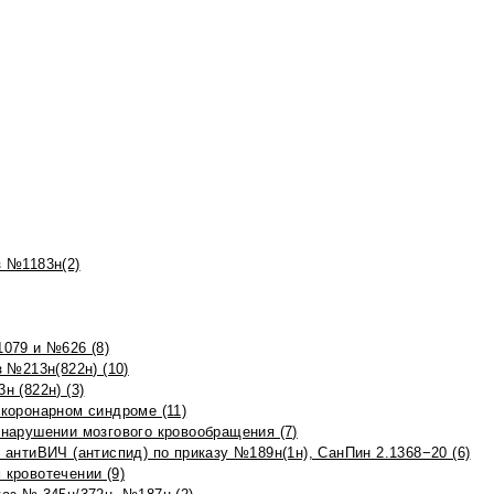
 №1183н(2)
079 и №626 (8)
 №213н(822н) (10)
 (822н) (3)
коронарном синдроме (11)
нарушении мозгового кровообращения (7)
антиВИЧ (антиспид) по приказу №189н(1н), СанПин 2.1368−20 (6)
кровотечении (9)