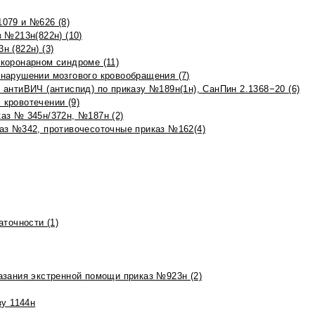
079 и №626 (8)
 №213н(822н) (10)
 (822н) (3)
коронарном синдроме (11)
нарушении мозгового кровообращения (7)
антиВИЧ (антиспид) по приказу №189н(1н), СанПин 2.1368−20 (6)
кровотечении (9)
аз № 345н/372н, №187н (2)
аз №342, противочесоточные приказ №162(4)
точности (1)
азания экстренной помощи приказ №923н (2)
зу 1144н