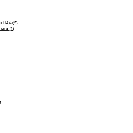
№1144н(5)
ита (1)
)