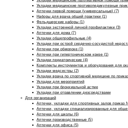
Укладки медицинские паллиативной помощи прик
Укладки медицинские противопедикулезные прик
Аптечки первой помощи (универсальные) (7)
Наборы для врача общей практики (1)
Фельдшерские наборы (1)
Укладки экстренной личной профилактики (3)
Аптечки для дома (7)
Укладки общепрофильные (4)
Укладки при острой сердечно-сосудистой недоста
Аптечки при обмороке (1)
Аптечки при гипертоническом кризе (1)
Укладки педиатрические (4)
Комплекты инструментов и оборудования для ок
Укладки медсестры (2)
Укладки врача по спортивной медицине по прика
Укладки для мероприятий
Укладки при бронхиальной астме
Укладки при отравлении дезсредствами
Для организаций
Аптечки, укладки для спортивных залов приказ 
Аптечки, укладки специализированные для общеп
Аптечки для школы (6)
Аптечки производственные (5)
Аптечки для офиса (5)