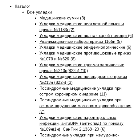
Каталог
Все укладки
Медицинские сумки (3)
Укладки медицинские неотложной помощи
приказ №1183н(2)
Укладки медицинские врача скорой помощи (6)
Реанимационные наборы приказ 1165н (5)
Укладки медицинские эпидемиологические (6)
Укладки медицинские противошоковые приказ
№1079 и №626 (8)
Укладки медицинские травматологические
приказ №213н(822н) (10)
Укладки медицинские посиндромные приказ
№213н (822н) (3)
Посиндромные медицинские укладки при
остром коронарном синдроме (11)
Посиндромные медицинские укладки при
остром нарушении мозгового кровообращения
(7)
Укладки медицинские парентеральных
инфекций, антиВИЧ (антиспид) по приказу
№189н(1н), СанПин 2.1368−20 (6)
Посиндромные укладки при желудочно-