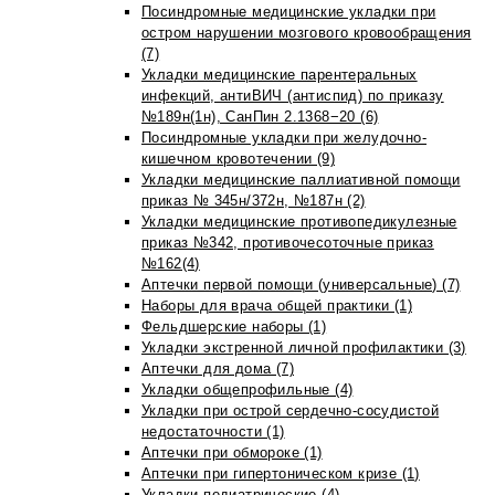
Посиндромные медицинские укладки при
остром нарушении мозгового кровообращения
(7)
Укладки медицинские парентеральных
инфекций, антиВИЧ (антиспид) по приказу
№189н(1н), СанПин 2.1368−20 (6)
Посиндромные укладки при желудочно-
кишечном кровотечении (9)
Укладки медицинские паллиативной помощи
приказ № 345н/372н, №187н (2)
Укладки медицинские противопедикулезные
приказ №342, противочесоточные приказ
№162(4)
Аптечки первой помощи (универсальные) (7)
Наборы для врача общей практики (1)
Фельдшерские наборы (1)
Укладки экстренной личной профилактики (3)
Аптечки для дома (7)
Укладки общепрофильные (4)
Укладки при острой сердечно-сосудистой
недостаточности (1)
Аптечки при обмороке (1)
Аптечки при гипертоническом кризе (1)
Укладки педиатрические (4)