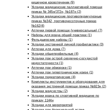
кишечном кровотечении (9)
Укладки медицинские паллиативной помощи
приказ № 345н/372н, №187н (2)
Укладки медицинские противопедикулезные
приказ №342, противочесоточные приказ
№162(4)
Аптечки первой помощи (универсальные) (7)
Наборы для врача общей практики (1)
Фельдшерские наборы (1)
Укладки экстренной личной профилактики (3)
Аптечки для дома (7)
Укладки общепрофильные (4)
Укладки при острой сердечно-сосудистой
недостаточности (1)
Аптечки при обмороке (1)
Аптечки при гипертоническом кризе (1)
Укладки педиатрические (4)
Комплекты инструментов и оборудования для
оказания экстренной помощи приказ №923н (2)
Укладки медсестры (2)
Укладки врача по спортивной медицине по
приказу 1144н
Укладки для мероприятий
Укладки при бронхиальной астме