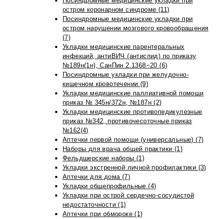
Посиндромные медицинские укладки при
остром коронарном синдроме (11)
Посиндромные медицинские укладки при
остром нарушении мозгового кровообращения
(7)
Укладки медицинские парентеральных
инфекций, антиВИЧ (антиспид) по приказу
№189н(1н), СанПин 2.1368−20 (6)
Посиндромные укладки при желудочно-
кишечном кровотечении (9)
Укладки медицинские паллиативной помощи
приказ № 345н/372н, №187н (2)
Укладки медицинские противопедикулезные
приказ №342, противочесоточные приказ
№162(4)
Аптечки первой помощи (универсальные) (7)
Наборы для врача общей практики (1)
Фельдшерские наборы (1)
Укладки экстренной личной профилактики (3)
Аптечки для дома (7)
Укладки общепрофильные (4)
Укладки при острой сердечно-сосудистой
недостаточности (1)
Аптечки при обмороке (1)