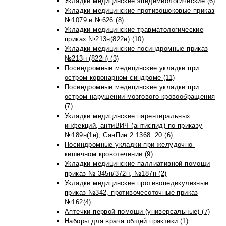
Укладки медицинские эпидемиологические (6)
Укладки медицинские противошоковые приказ
№1079 и №626 (8)
Укладки медицинские травматологические
приказ №213н(822н) (10)
Укладки медицинские посиндромные приказ
№213н (822н) (3)
Посиндромные медицинские укладки при
остром коронарном синдроме (11)
Посиндромные медицинские укладки при
остром нарушении мозгового кровообращения
(7)
Укладки медицинские парентеральных
инфекций, антиВИЧ (антиспид) по приказу
№189н(1н), СанПин 2.1368−20 (6)
Посиндромные укладки при желудочно-
кишечном кровотечении (9)
Укладки медицинские паллиативной помощи
приказ № 345н/372н, №187н (2)
Укладки медицинские противопедикулезные
приказ №342, противочесоточные приказ
№162(4)
Аптечки первой помощи (универсальные) (7)
Наборы для врача общей практики (1)