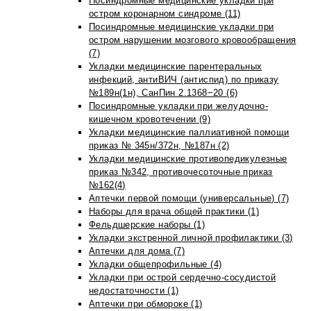
Посиндромные медицинские укладки при
остром коронарном синдроме (11)
Посиндромные медицинские укладки при
остром нарушении мозгового кровообращения
(7)
Укладки медицинские парентеральных
инфекций, антиВИЧ (антиспид) по приказу
№189н(1н), СанПин 2.1368−20 (6)
Посиндромные укладки при желудочно-
кишечном кровотечении (9)
Укладки медицинские паллиативной помощи
приказ № 345н/372н, №187н (2)
Укладки медицинские противопедикулезные
приказ №342, противочесоточные приказ
№162(4)
Аптечки первой помощи (универсальные) (7)
Наборы для врача общей практики (1)
Фельдшерские наборы (1)
Укладки экстренной личной профилактики (3)
Аптечки для дома (7)
Укладки общепрофильные (4)
Укладки при острой сердечно-сосудистой
недостаточности (1)
Аптечки при обмороке (1)