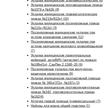
Укладки медицинские эпидемиологические (6)
Укладки медицинские противошоковые приказ
№1079 и №626 (8)
Укладки медицинские травматологические
приказ №213н(822н) (10)
Укладки медицинские посиндромные приказ
№213н (822н) (3)
Посиндромные медицинские укладки при
остром коронарном синдроме (11)
Посиндромные медицинские укладки при
остром нарушении мозгового кровообращения
(7)
Укладки медицинские парентеральных
инфекций, антиВИЧ (антиспид) по приказу
№189н(1н), СанПин 2.1368−20 (6)
Посиндромные укладки при желудочно-
кишечном кровотечении (9)
Укладки медицинские паллиативной помощи
приказ № 345н/372н, №187н (2)
Укладки медицинские противопедикулезные
приказ №342, противочесоточные приказ
№162(4)
Аптечки первой помощи (универсальные) (7)
Наборы для врача общей практики (1)