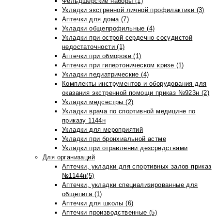
Фельдшерские наборы (1)
Укладки экстренной личной профилактики (3)
Аптечки для дома (7)
Укладки общепрофильные (4)
Укладки при острой сердечно-сосудистой
недостаточности (1)
Аптечки при обмороке (1)
Аптечки при гипертоническом кризе (1)
Укладки педиатрические (4)
Комплекты инструментов и оборудования для
оказания экстренной помощи приказ №923н (2)
Укладки медсестры (2)
Укладки врача по спортивной медицине по
приказу 1144н
Укладки для мероприятий
Укладки при бронхиальной астме
Укладки при отравлении дезсредствами
Для организаций
Аптечки, укладки для спортивных залов приказ
№1144н(5)
Аптечки, укладки специализированные для
общепита (1)
Аптечки для школы (6)
Аптечки производственные (5)