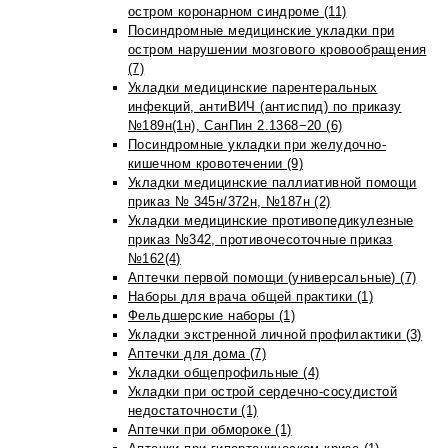
остром коронарном синдроме (11)
Посиндромные медицинские укладки при
остром нарушении мозгового кровообращения
(7)
Укладки медицинские парентеральных
инфекций, антиВИЧ (антиспид) по приказу
№189н(1н), СанПин 2.1368−20 (6)
Посиндромные укладки при желудочно-
кишечном кровотечении (9)
Укладки медицинские паллиативной помощи
приказ № 345н/372н, №187н (2)
Укладки медицинские противопедикулезные
приказ №342, противочесоточные приказ
№162(4)
Аптечки первой помощи (универсальные) (7)
Наборы для врача общей практики (1)
Фельдшерские наборы (1)
Укладки экстренной личной профилактики (3)
Аптечки для дома (7)
Укладки общепрофильные (4)
Укладки при острой сердечно-сосудистой
недостаточности (1)
Аптечки при обмороке (1)