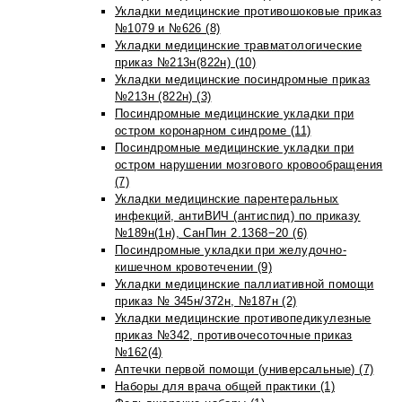
Укладки медицинские противошоковые приказ
№1079 и №626 (8)
Укладки медицинские травматологические
приказ №213н(822н) (10)
Укладки медицинские посиндромные приказ
№213н (822н) (3)
Посиндромные медицинские укладки при
остром коронарном синдроме (11)
Посиндромные медицинские укладки при
остром нарушении мозгового кровообращения
(7)
Укладки медицинские парентеральных
инфекций, антиВИЧ (антиспид) по приказу
№189н(1н), СанПин 2.1368−20 (6)
Посиндромные укладки при желудочно-
кишечном кровотечении (9)
Укладки медицинские паллиативной помощи
приказ № 345н/372н, №187н (2)
Укладки медицинские противопедикулезные
приказ №342, противочесоточные приказ
№162(4)
Аптечки первой помощи (универсальные) (7)
Наборы для врача общей практики (1)