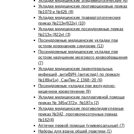
Укладки медицинские эпидемиологические (6)
Укладки медицинские противошоковые приказ
№1079 и №626 (8)
Укладки медицинские травматологические
приказ №213н(822н) (10)
Укладки медицинские посиндромные приказ
№213н (822н) (3)
Посиндромные медицинские укладки при
остром коронарном синдроме (11)
Посиндромные медицинские укладки при
остром нарушении мозгового кровообращения
(7)
Укладки медицинские парентеральных
инфекций, антиВИЧ (антиспид) по приказу
№189н(1н), СанПин 2.1368−20 (6)
Посиндромные укладки при желудочно-
кишечном кровотечении (9)
Укладки медицинские паллиативной помощи
приказ № 345н/372н, №187н (2)
Укладки медицинские противопедикулезные
приказ №342, противочесоточные приказ
№162(4)
Аптечки первой помощи (универсальные) (7)
Наборы для врача общей практики (1)