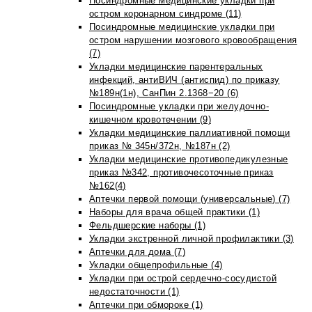
Посиндромные медицинские укладки при
остром коронарном синдроме (11)
Посиндромные медицинские укладки при
остром нарушении мозгового кровообращения
(7)
Укладки медицинские парентеральных
инфекций, антиВИЧ (антиспид) по приказу
№189н(1н), СанПин 2.1368−20 (6)
Посиндромные укладки при желудочно-
кишечном кровотечении (9)
Укладки медицинские паллиативной помощи
приказ № 345н/372н, №187н (2)
Укладки медицинские противопедикулезные
приказ №342, противочесоточные приказ
№162(4)
Аптечки первой помощи (универсальные) (7)
Наборы для врача общей практики (1)
Фельдшерские наборы (1)
Укладки экстренной личной профилактики (3)
Аптечки для дома (7)
Укладки общепрофильные (4)
Укладки при острой сердечно-сосудистой
недостаточности (1)
Аптечки при обмороке (1)