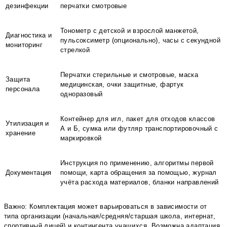
дезинфекции
перчатки смотровые
Тонометр с детской и взрослой манжетой,
Диагностика и
пульсоксиметр (опционально), часы с секундной
мониторинг
стрелкой
Перчатки стерильные и смотровые, маска
Защита
медицинская, очки защитные, фартук
персонала
одноразовый
Контейнер для игл, пакет для отходов классов
Утилизация и
А и Б, сумка или футляр транспортировочный с
хранение
маркировкой
Инструкция по применению, алгоритмы первой
Документация
помощи, карта обращения за помощью, журнал
учёта расхода материалов, бланки направлений
Важно: Комплектация может варьироваться в зависимости от
типа организации (начальная/средняя/старшая школа, интернат,
спортивный лицей) и контингента учащихся. Возможна адаптация