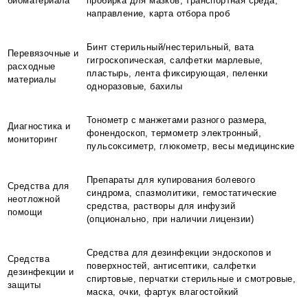
биоматериала
пробирка для мазков, транспортная среда,
направление, карта отбора проб
Бинт стерильный/нестерильный, вата
Перевязочные и
гигроскопическая, салфетки марлевые,
расходные
пластырь, лента фиксирующая, пеленки
материалы
одноразовые, бахилы
Тонометр с манжетами разного размера,
Диагностика и
фонендоскоп, термометр электронный,
мониторинг
пульсоксиметр, глюкометр, весы медицинские
Препараты для купирования болевого
Средства для
синдрома, спазмолитики, гемостатические
неотложной
средства, растворы для инфузий
помощи
(опционально, при наличии лицензии)
Средства для дезинфекции эндоскопов и
Средства
поверхностей, антисептики, салфетки
дезинфекции и
спиртовые, перчатки стерильные и смотровые,
защиты
маска, очки, фартук влагостойкий