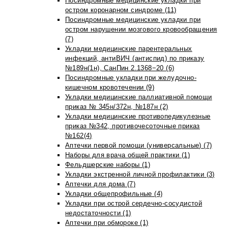
Посиндромные медицинские укладки при
остром коронарном синдроме (11)
Посиндромные медицинские укладки при
остром нарушении мозгового кровообращения
(7)
Укладки медицинские парентеральных
инфекций, антиВИЧ (антиспид) по приказу
№189н(1н), СанПин 2.1368−20 (6)
Посиндромные укладки при желудочно-
кишечном кровотечении (9)
Укладки медицинские паллиативной помощи
приказ № 345н/372н, №187н (2)
Укладки медицинские противопедикулезные
приказ №342, противочесоточные приказ
№162(4)
Аптечки первой помощи (универсальные) (7)
Наборы для врача общей практики (1)
Фельдшерские наборы (1)
Укладки экстренной личной профилактики (3)
Аптечки для дома (7)
Укладки общепрофильные (4)
Укладки при острой сердечно-сосудистой
недостаточности (1)
Аптечки при обмороке (1)