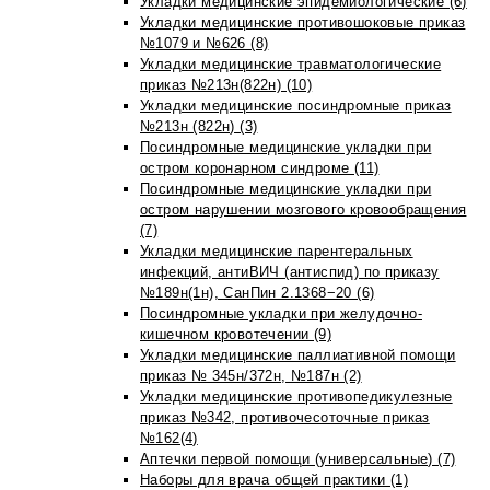
Укладки медицинские эпидемиологические (6)
Укладки медицинские противошоковые приказ
№1079 и №626 (8)
Укладки медицинские травматологические
приказ №213н(822н) (10)
Укладки медицинские посиндромные приказ
№213н (822н) (3)
Посиндромные медицинские укладки при
остром коронарном синдроме (11)
Посиндромные медицинские укладки при
остром нарушении мозгового кровообращения
(7)
Укладки медицинские парентеральных
инфекций, антиВИЧ (антиспид) по приказу
№189н(1н), СанПин 2.1368−20 (6)
Посиндромные укладки при желудочно-
кишечном кровотечении (9)
Укладки медицинские паллиативной помощи
приказ № 345н/372н, №187н (2)
Укладки медицинские противопедикулезные
приказ №342, противочесоточные приказ
№162(4)
Аптечки первой помощи (универсальные) (7)
Наборы для врача общей практики (1)