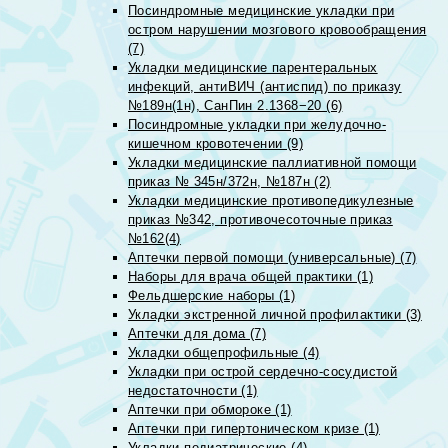
Посиндромные медицинские укладки при
остром нарушении мозгового кровообращения
(7)
Укладки медицинские парентеральных
инфекций, антиВИЧ (антиспид) по приказу
№189н(1н), СанПин 2.1368−20 (6)
Посиндромные укладки при желудочно-
кишечном кровотечении (9)
Укладки медицинские паллиативной помощи
приказ № 345н/372н, №187н (2)
Укладки медицинские противопедикулезные
приказ №342, противочесоточные приказ
№162(4)
Аптечки первой помощи (универсальные) (7)
Наборы для врача общей практики (1)
Фельдшерские наборы (1)
Укладки экстренной личной профилактики (3)
Аптечки для дома (7)
Укладки общепрофильные (4)
Укладки при острой сердечно-сосудистой
недостаточности (1)
Аптечки при обмороке (1)
Аптечки при гипертоническом кризе (1)
Укладки педиатрические (4)