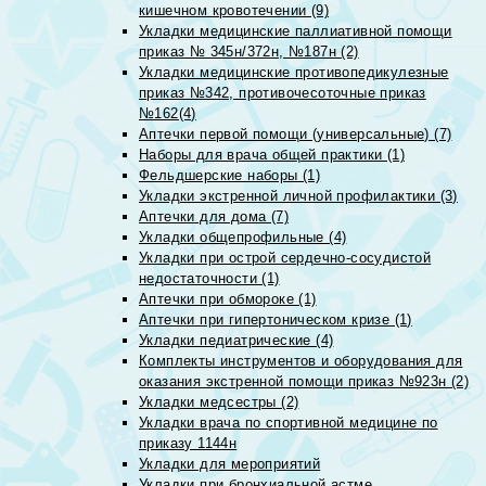
кишечном кровотечении (9)
Укладки медицинские паллиативной помощи
приказ № 345н/372н, №187н (2)
Укладки медицинские противопедикулезные
приказ №342, противочесоточные приказ
№162(4)
Аптечки первой помощи (универсальные) (7)
Наборы для врача общей практики (1)
Фельдшерские наборы (1)
Укладки экстренной личной профилактики (3)
Аптечки для дома (7)
Укладки общепрофильные (4)
Укладки при острой сердечно-сосудистой
недостаточности (1)
Аптечки при обмороке (1)
Аптечки при гипертоническом кризе (1)
Укладки педиатрические (4)
Комплекты инструментов и оборудования для
оказания экстренной помощи приказ №923н (2)
Укладки медсестры (2)
Укладки врача по спортивной медицине по
приказу 1144н
Укладки для мероприятий
Укладки при бронхиальной астме