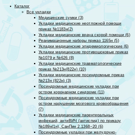
Каталог
Все укладки
Медицинские сумки (3)
Укладки медицинские неотложной помощи
приказ №1183н(2)
Укладки медицинские врача скорой помощи (6)
Реанимационные наборы приказ 1165н (5)
Укладки медицинские эпидемиологические (6)
Укладки медицинские противошоковые приказ
№1079 и №626 (8)
Укладки медицинские травматологические
приказ №213н(822н) (10)
Укладки медицинские посиндромные приказ
№213н (822н) (3)
Посиндромные медицинские укладки при
остром коронарном синдроме (11)
Посиндромные медицинские укладки при
остром нарушении мозгового кровообращения
(7)
Укладки медицинские парентеральных
инфекций, антиВИЧ (антиспид) по приказу
№189н(1н), СанПин 2.1368−20 (6)
Посиндромные укладки при желудочно-