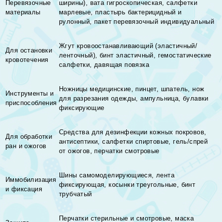
Перевязочные
ширины), вата гигроскопическая, салфетки
материалы
марлевые, пластырь бактерицидный и
рулонный, пакет перевязочный индивидуальный
Жгут кровоостанавливающий (эластичный/
Для остановки
ленточный), бинт эластичный, гемостатические
кровотечения
салфетки, давящая повязка
Ножницы медицинские, пинцет, шпатель, нож
Инструменты и
для разрезания одежды, ампульница, булавки
приспособления
фиксирующие
Средства для дезинфекции кожных покровов,
Для обработки
антисептики, салфетки спиртовые, гель/спрей
ран и ожогов
от ожогов, перчатки смотровые
Шины самомоделирующиеся, лента
Иммобилизация
фиксирующая, косынки треугольные, бинт
и фиксация
трубчатый
Перчатки стерильные и смотровые, маска