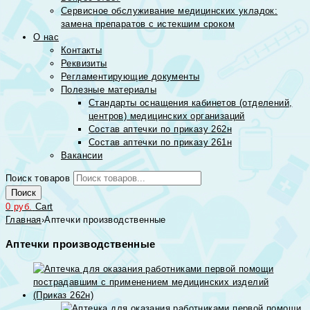
Сервисное обслуживание медицинских укладок:
замена препаратов с истекшим сроком
О нас
Контакты
Реквизиты
Регламентирующие документы
Полезные материалы
Стандарты оснащения кабинетов (отделений,
центров) медицинских организаций
Состав аптечки по приказу 262н
Состав аптечки по приказу 261н
Вакансии
Поиск товаров
Поиск
0
руб.
Cart
Главная
›
Аптечки производственные
Аптечки производственные