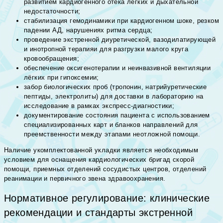
развитием кардиогенного отека легких и дыхательной
недостаточности;
стабилизация гемодинамики при кардиогенном шоке, резком
падении АД, нарушениях ритма сердца;
проведение экстренной диуретической, вазодилатирующей
и инотропной терапияи для разгрузки малого круга
кровообращения;
обеспечение оксигенотерапии и неинвазивной вентиляции
лёгких при гипоксемии;
забор биологических проб (тропонин, натрийуретические
пептиды, электролиты) для доставки в лабораторию на
исследование в рамках экспресс-диагностики;
документирование состояния пациента с использованием
специализированных карт и бланков направлений для
преемственности между этапами неотложной помощи.
Наличие укомплектованной укладки является необходимым
условием для оснащения кардиологических бригад скорой
помощи, приемных отделений сосудистых центров, отделений
реанимации и первичного звена здравоохранения.
Нормативное регулирование: клинические
рекомендации и стандарты экстренной