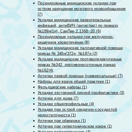
Посиндромные медицинские укладки при
остром нарушении мозгового кровообращения
(7)
Укладки медицинские парентеральных
инфекций, антиВИЧ (антиспид) по приказу
№189н(1н), СанПин 2.1368−20 (6)
Посиндромные укладки при желудочно-
кишечном кровотечении (9)
Укладки медицинские паллиативной помощи
приказ № 345н/372н, №187н (2)
Укладки медицинские противопедикулезные
приказ №342, противочесоточные приказ
№162(4)
Аптечки первой помощи (универсальные) (7)
Наборы для врача общей практики (1)
Фельдшерские наборы (1)
Укладки экстренной личной профилактики (3)
Аптечки для дома (7)
Укладки общепрофильные (4)
Укладки при острой сердечно-сосудистой
недостаточности (1)
Аптечки при обмороке (1)
Аптечки при гипертоническом кризе (1)
Укладки педиатрические (4)