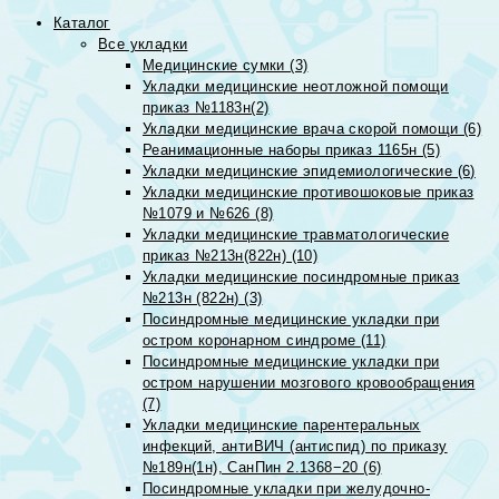
Каталог
Все укладки
Медицинские сумки (3)
Укладки медицинские неотложной помощи
приказ №1183н(2)
Укладки медицинские врача скорой помощи (6)
Реанимационные наборы приказ 1165н (5)
Укладки медицинские эпидемиологические (6)
Укладки медицинские противошоковые приказ
№1079 и №626 (8)
Укладки медицинские травматологические
приказ №213н(822н) (10)
Укладки медицинские посиндромные приказ
№213н (822н) (3)
Посиндромные медицинские укладки при
остром коронарном синдроме (11)
Посиндромные медицинские укладки при
остром нарушении мозгового кровообращения
(7)
Укладки медицинские парентеральных
инфекций, антиВИЧ (антиспид) по приказу
№189н(1н), СанПин 2.1368−20 (6)
Посиндромные укладки при желудочно-