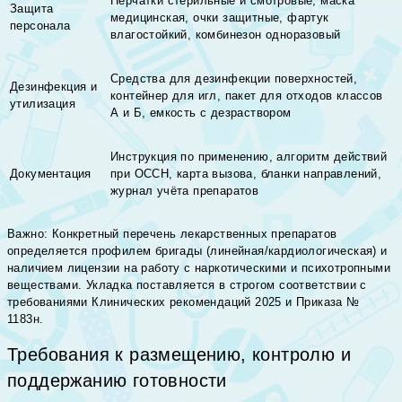
Перчатки стерильные и смотровые, маска
Защита
медицинская, очки защитные, фартук
персонала
влагостойкий, комбинезон одноразовый
Средства для дезинфекции поверхностей,
Дезинфекция и
контейнер для игл, пакет для отходов классов
утилизация
А и Б, емкость с дезраствором
Инструкция по применению, алгоритм действий
Документация
при ОССН, карта вызова, бланки направлений,
журнал учёта препаратов
Важно: Конкретный перечень лекарственных препаратов
определяется профилем бригады (линейная/кардиологическая) и
наличием лицензии на работу с наркотическими и психотропными
веществами. Укладка поставляется в строгом соответствии с
требованиями Клинических рекомендаций 2025 и Приказа №
1183н.
Требования к размещению, контролю и
поддержанию готовности