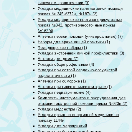
кишечном кровотечении (9)
Укладки медицинские паллиативной помощи
приказ № 345н/372н, №187н (2)
Укладки медицинские противопедикулезные
приказ №342, противочесоточные приказ
№162(4)
Аптечки первой помощи (универсальные) (7)
Наборы для врача общей практики (1)
Фельдшерские наборы (1)
Укладки экстренной личной профилактики (3)
Аптечки для дома (7)
Укладки общепрофильные (4)
Укладки при острой сердечно-сосудистой
недостаточности (1)
Аптечки при обмороке (1)
Аптечки при гипертоническом кризе (1)
Укладки педиатрические (4)
Комплекты инструментов и оборудования для
оказания экстренной помощи приказ №923н (2)
Укладки медсестры (2)
Укладки врача по спортивной медицине по
приказу 1144н
Укладки для мероприятий
Укладки при бронхиальной астме