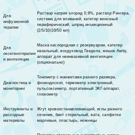
Раствор натрия хлорид 0,9%, раствор Рингера,
Для
система для вливаний, катетер венозный
инфузионной
периферический, шприц инъекционный
терапии
(2/5/10/20/50 мл)
Маска кислородная с резервуаром, катетер
Для
назальный, воздуховод Гведела, мешок Амбу,
оксигенотерапии
аппарат для неинвазивной вентиляции
и вентиляции
(опционально)
Тонометр с манжетами разного размера,
Диагностика и
фонендоскоп, термометр электронный,
мониторинг
пульсоксиметр, портативный ЭКГ-аппарат,
глюкометр
Инструменты и
Жгут кровоостанавливающий, иглы разного
расходные
сечения, бинт стерильный, вата, салфетки
материалы
марлевые, пластырь, ножницы