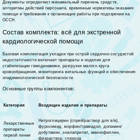
Документы определяют минимальный перечень средств,
алгоритмы действий персонала, временные нормативы оказания
помощи и требования к организации работы при подозрении на
ОССН.
Состав комплекта: всё для экстренной
кардиологической помощи
Базовая комплектация укладки при острой сердечно-сосудистой
недостаточности включает препараты и изделия для
стабилизации гемодинамики, разгрузки малого круга
кровообращения, мониторинга витальных функций и обеспечения
эпидемиологической безопасности.
Основные группы компонентов:
Категория
Входящие изделия и препараты
Нитроглицерин (спрей/раствор для в/в),
Лекарственные
фуросемид, морфин/трамадол, допамин/
препараты
добутамин, эналаприлат, аминофиллин,
первой линии
физраствор, глюкоза