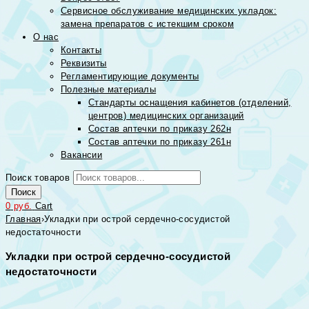
Сервисное обслуживание медицинских укладок:
замена препаратов с истекшим сроком
О нас
Контакты
Реквизиты
Регламентирующие документы
Полезные материалы
Стандарты оснащения кабинетов (отделений,
центров) медицинских организаций
Состав аптечки по приказу 262н
Состав аптечки по приказу 261н
Вакансии
Поиск товаров
Поиск
0
руб.
Cart
Главная
›
Укладки при острой сердечно-сосудистой
недостаточности
Укладки при острой сердечно-сосудистой
недостаточности