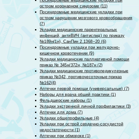
Посиндромные медицинские укладки при
остром коронарном синдроме (11)
Посиндромные медицинские укладки при
остром нарушении мозгового кровообращения
(7)
Укладки медицинские парентеральных
инфекций, антиВИЧ (антиспид) по приказу
№189н(1н), СанПин 2.1368−20 (6)
Посиндромные укладки при желудочно-
кишечном кровотечении (9)
Укладки медицинские паллиативной помощи
приказ № 345н/372н, №187н (2)
Укладки медицинские противопедикулезные
приказ №342, противочесоточные приказ
№162(4)
Аптечки первой помощи (универсальные) (7)
Наборы для врача общей практики (1)
Фельдшерские наборы (1)
Укладки экстренной личной профилактики (3)
Аптечки для дома (7)
Укладки общепрофильные (4)
Укладки при острой сердечно-сосудистой
недостаточности (1)
Аптечки при обмороке (1)