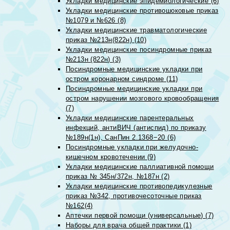
Укладки медицинские эпидемиологические (6)
Укладки медицинские противошоковые приказ
№1079 и №626 (8)
Укладки медицинские травматологические
приказ №213н(822н) (10)
Укладки медицинские посиндромные приказ
№213н (822н) (3)
Посиндромные медицинские укладки при
остром коронарном синдроме (11)
Посиндромные медицинские укладки при
остром нарушении мозгового кровообращения
(7)
Укладки медицинские парентеральных
инфекций, антиВИЧ (антиспид) по приказу
№189н(1н), СанПин 2.1368−20 (6)
Посиндромные укладки при желудочно-
кишечном кровотечении (9)
Укладки медицинские паллиативной помощи
приказ № 345н/372н, №187н (2)
Укладки медицинские противопедикулезные
приказ №342, противочесоточные приказ
№162(4)
Аптечки первой помощи (универсальные) (7)
Наборы для врача общей практики (1)