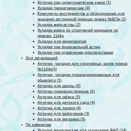
Аптечки при гипертоническом кризе (1)
Укладки педиатрические (4)
Комплекты инструментов и оборудования для
оказания экстренной помощи приказ №923н (2)
Укладки медсестры (2)
Укладки врача по спортивной медицине по
приказу 1144н
Укладки для мероприятий
Укладки при бронхиальной астме
Укладки при отравлении дезсредствами
Для организаций
Аптечки, укладки для спортивных залов приказ
№1144н(5)
Аптечки, укладки специализированные для
общепита (1)
Аптечки для школы (6)
Аптечки производственные (5)
Аптечки для офиса (5)
Аптечки для детского сада (4)
Аптечка для лагеря (4)
Аптечки для работников (3)
Аптечки для магазина (5)
По кабинетам
Укладки медицинские для оснащения ФАП (14)