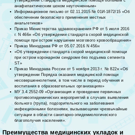
утверждении стандарта медицинской помощи больным с
анафилактическим шоком неуточненным»
Информационное письмо от 02.11.2015 № 01И-1872/15 «Об
обеспечении безопасного применения местных
анальгетиков»
Приказ Министерства здравоохранения РФ от 5 июля 2016
г. N 466н «Об утверждении стандарта скорой медицинской
помощи при остром нарушении мозгового кровообращения»
Приказ Минздрава РФ от 05.07.2016 N 456н
«Об утверждении стандарта скорой медицинской помощи
при остром коронарном синдроме без подъема сегмента
ST»
Приказ Минздрава России от 5 ноября 2013 г. № 822н «Об
утверждении Порядка оказания медицинской помощи
несовершеннолетним, в том числе в период обучения и
воспитания в образовательных организациях»
МУ 3.4.2552-09 «Организация и проведение первичных
противоэпидемических мероприятий в случаях выявления
больного (трупа), подозрительного на заболевания
инфекционными болезнями, вызывающими чрезвычайные
ситуации в области санитарно-эпидемиологического
благополучия населения».
Преимущества медицинских укладок и