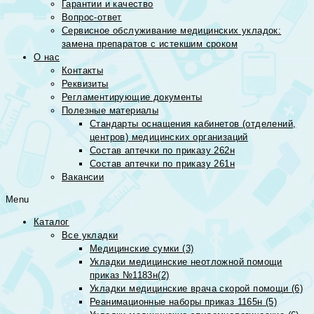
Гарантии и качество
Вопрос-ответ
Сервисное обслуживание медицинских укладок:
замена препаратов с истекшим сроком
О нас
Контакты
Реквизиты
Регламентирующие документы
Полезные материалы
Стандарты оснащения кабинетов (отделений,
центров) медицинских организаций
Состав аптечки по приказу 262н
Состав аптечки по приказу 261н
Вакансии
Menu
Каталог
Все укладки
Медицинские сумки (3)
Укладки медицинские неотложной помощи
приказ №1183н(2)
Укладки медицинские врача скорой помощи (6)
Реанимационные наборы приказ 1165н (5)