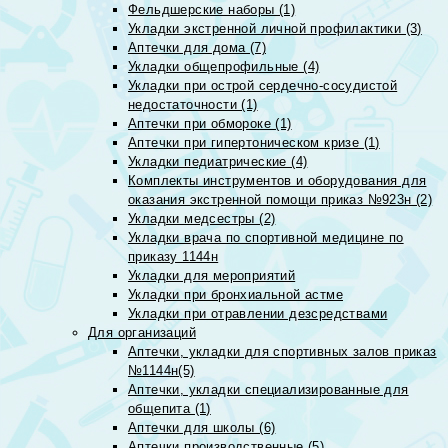
Фельдшерские наборы (1)
Укладки экстренной личной профилактики (3)
Аптечки для дома (7)
Укладки общепрофильные (4)
Укладки при острой сердечно-сосудистой
недостаточности (1)
Аптечки при обмороке (1)
Аптечки при гипертоническом кризе (1)
Укладки педиатрические (4)
Комплекты инструментов и оборудования для
оказания экстренной помощи приказ №923н (2)
Укладки медсестры (2)
Укладки врача по спортивной медицине по
приказу 1144н
Укладки для мероприятий
Укладки при бронхиальной астме
Укладки при отравлении дезсредствами
Для организаций
Аптечки, укладки для спортивных залов приказ
№1144н(5)
Аптечки, укладки специализированные для
общепита (1)
Аптечки для школы (6)
Аптечки производственные (5)