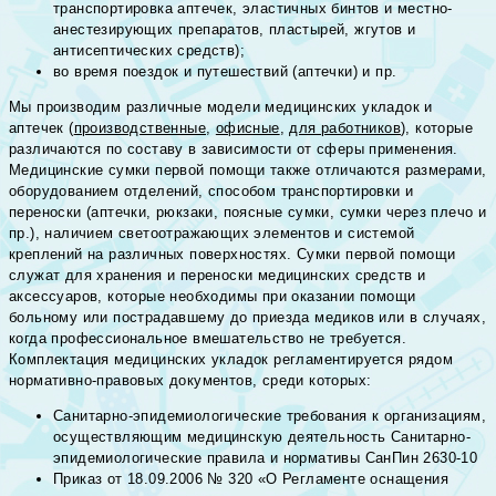
транспортировка аптечек, эластичных бинтов и местно-
анестезирующих препаратов, пластырей, жгутов и
антисептических средств);
во время поездок и путешествий (аптечки) и пр.
Мы производим различные модели медицинских укладок и
аптечек (
производственные
,
офисные
,
для работников
), которые
различаются по составу в зависимости от сферы применения.
Медицинские сумки первой помощи также отличаются размерами,
оборудованием отделений, способом транспортировки и
переноски (аптечки, рюкзаки, поясные сумки, сумки через плечо и
пр.), наличием светоотражающих элементов и системой
креплений на различных поверхностях. Сумки первой помощи
служат для хранения и переноски медицинских средств и
аксессуаров, которые необходимы при оказании помощи
больному или пострадавшему до приезда медиков или в случаях,
когда профессиональное вмешательство не требуется.
Комплектация медицинских укладок регламентируется рядом
нормативно-правовых документов, среди которых:
Санитарно-эпидемиологические требования к организациям,
осуществляющим медицинскую деятельность Санитарно-
эпидемиологические правила и нормативы СанПин 2630-10
Приказ от 18.09.2006 № 320 «О Регламенте оснащения