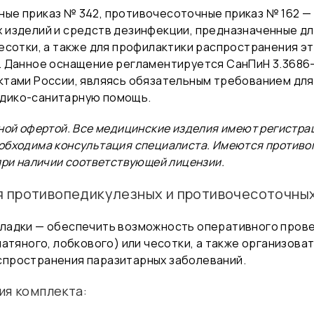
ные приказ № 342, противочесоточные приказ № 162 
 изделий и средств дезинфекции, предназначенные д
есотки, а также для профилактики распространения э
. Данное оснащение регламентируется СанПиН 3.3686-
ктами России, являясь обязательным требованием дл
едико-санитарную помощь.
ной офертой. Все медицинские изделия имеют регистр
обходима консультация специалиста. Имеются противо
при наличии соответствующей лицензии.
я противопедикулезных и противочесоточны
кладки — обеспечить возможность оперативного пров
латяного, лобкового) или чесотки, а также организов
спространения паразитарных заболеваний.
ия комплекта: