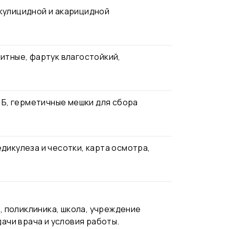
кулицидной и акарицидной
итные, фартук влагостойкий,
 Б, герметичные мешки для сбора
дикулеза и чесотки, карта осмотра,
 поликлиника, школа, учреждение
ачи врача и условия работы.