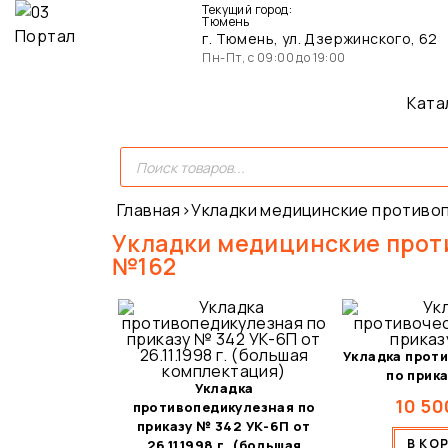
Текущий город:
Тюмень
г. Тюмень, ул. Дзержинского, 62
Пн-Пт, с 09:00 до 19:00
Ката
Главная
›
Укладки медицинские противо
Укладки медицинские прот
№162
Укладка прот
по прика
Укладка
10 50
противопедикулезная по
приказу № 342 УК-6П от
В КО
26.11.1998 г. (большая