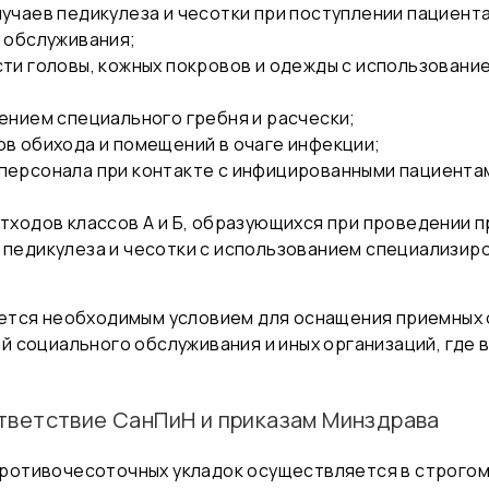
учаев педикулеза и чесотки при поступлении пациента
 обслуживания;
ти головы, кожных покровов и одежды с использовани
ением специального гребня и расчески;
в обихода и помещений в очаге инфекции;
ерсонала при контакте с инфицированными пациентам
тходов классов А и Б, образующихся при проведении
педикулеза и чесотки с использованием специализиро
ется необходимым условием для оснащения приемных 
 социального обслуживания и иных организаций, где 
тветствие СанПиН и приказам Минздрава
ротивочесоточных укладок осуществляется в строго