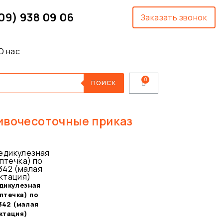
09) 938 09 06
Заказать звонок
О нас
ПОИСК
ивочесоточные приказ
дикулезная
птечка) по
342 (малая
ктация)