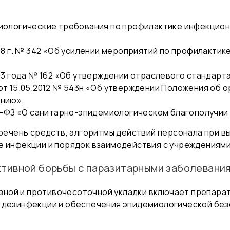
иологические требования по профилактике инфекцион
98 г. № 342 «Об усилении мероприятий по профилактик
03 года № 162 «Об утверждении отраслевого стандарта
т 15.05.2012 № 543н «Об утверждении Положения об о
ению».
2-ФЗ «О санитарно-эпидемиологическом благополучии
чень средств, алгоритмы действий персонала при вы
ге инфекции и порядок взаимодействия с учреждениям
ктивной борьбы с паразитарными заболевани
ной и противочесоточной укладки включает препарат
, дезинфекции и обеспечения эпидемиологической без