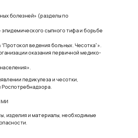
ных болезней» (разделы по
е эпидемического сыпного тифа и борьбе
 “Протокол ведения больных. Чесотка”»
.
рганизации оказания первичной медико-
 населения».
явлении педикулеза и чесотки,
и Роспотребнадзора.
ями
ы, изделия и материалы, необходимые
опасности.