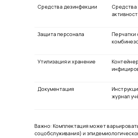
Средства дезинфекции
Средства 
активност
Защита персонала
Перчатки 
комбинезо
Утилизация и хранение
Контейнер
инфициров
Документация
Инструкци
журнал уч
Важно: Комплектация может варьировать
соцобслуживания) и эпидемиологической