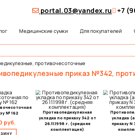
portal.03@yandex.ru
+7 (9
лог
Медицинские сумки
Для покупателей
педикулезные, противочесоточные
ивопедикулезные приказ №342, прот
ивочесоточная
Противопедикулезная
Противопе
зу № 162
укладка по приказу 342 от
укладка (а
0
руб.
26.11.1998 г. (средняя
приказу N 
комплектация)
компле
РЗИНУ