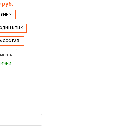
0
руб.
РЗИНУ
 ОДИН КЛИК
Ь СОСТАВ
авнить
личии