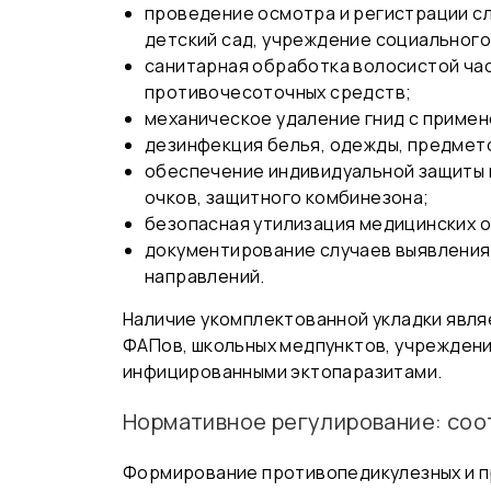
проведение осмотра и регистрации сл
детский сад, учреждение социального
санитарная обработка волосистой час
противочесоточных средств;
механическое удаление гнид с примен
дезинфекция белья, одежды, предмето
обеспечение индивидуальной защиты п
очков, защитного комбинезона;
безопасная утилизация медицинских о
документирование случаев выявления 
направлений.
Наличие укомплектованной укладки явля
ФАПов, школьных медпунктов, учреждений
инфицированными эктопаразитами.
Нормативное регулирование: соо
Формирование противопедикулезных и п