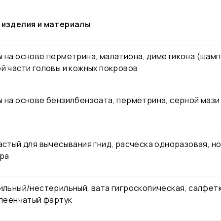
 изделия и материалы
 на основе перметрина, малатиона, диметикона (шамп
й части головы и кожных покровов
 на основе бензилбензоата, перметрина, серной мази
астый для вычесывания гнид, расческа одноразовая, но
ра
ильный/нестерильный, вата гигроскопическая, салфет
клеенчатый фартук