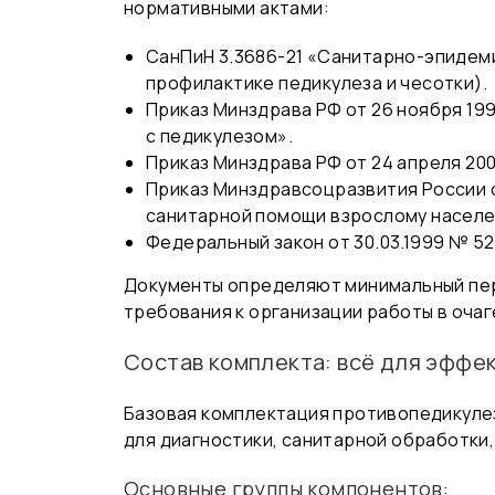
нормативными актами:
СанПиН 3.3686-21 «Санитарно-эпидем
профилактике педикулеза и чесотки).
Приказ Минздрава РФ от 26 ноября 19
с педикулезом»
.
Приказ Минздрава РФ от 24 апреля 20
Приказ Минздравсоцразвития России о
санитарной помощи взрослому насел
Федеральный закон от 30.03.1999 № 5
Документы определяют минимальный пере
требования к организации работы в оча
Состав комплекта: всё для эффе
Базовая комплектация противопедикулез
для диагностики, санитарной обработки
Основные группы компонентов: