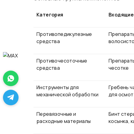
Категория
Входящие
Противопедикулезные
Препараты
средства
волосисто
Противочесоточные
Препараты
средства
чесотке
Инструменты для
Гребень ч
механической обработки
для осмот
Перевязочные и
Бинт стер
расходные материалы
косынка, 