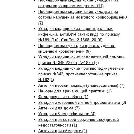
Посиндромные медицинские укладки при
остром коронарном синдроме (11)
Посиндромные медицинские укладки при
остром нарушении мозгового кровообращения
(7)
Укладки медицинские парентеральных
инфекций, антиВИЧ (антиспид) по приказу
№189н(1н), СанПин 2.1368−20 (6)
Посиндромные укладки при желудочно-
кишечном кровотечении (9)
Укладки медицинские паллиативной помощи
приказ № 345н/372н, №187н (2)
Укладки медицинские противопедикулезные
приказ №342, противочесоточные приказ
№162(4)
Аптечки первой помощи (универсальные) (7)
Наборы для врача общей практики (1)
Фельдшерские наборы (1)
Укладки экстренной личной профилактики (3)
Аптечки для дома (7)
Укладки общепрофильные (4)
Укладки при острой сердечно-сосудистой
недостаточности (1)
Аптечки при обмороке (1)