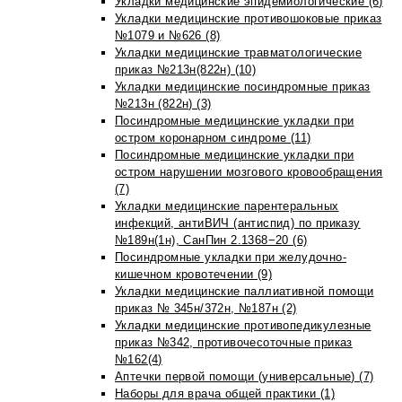
Укладки медицинские эпидемиологические (6)
Укладки медицинские противошоковые приказ
№1079 и №626 (8)
Укладки медицинские травматологические
приказ №213н(822н) (10)
Укладки медицинские посиндромные приказ
№213н (822н) (3)
Посиндромные медицинские укладки при
остром коронарном синдроме (11)
Посиндромные медицинские укладки при
остром нарушении мозгового кровообращения
(7)
Укладки медицинские парентеральных
инфекций, антиВИЧ (антиспид) по приказу
№189н(1н), СанПин 2.1368−20 (6)
Посиндромные укладки при желудочно-
кишечном кровотечении (9)
Укладки медицинские паллиативной помощи
приказ № 345н/372н, №187н (2)
Укладки медицинские противопедикулезные
приказ №342, противочесоточные приказ
№162(4)
Аптечки первой помощи (универсальные) (7)
Наборы для врача общей практики (1)