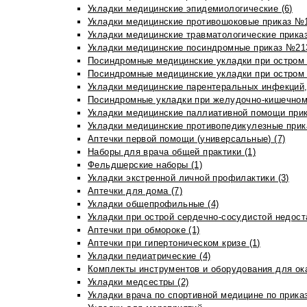
Укладки медицинские эпидемиологические (6)
Укладки медицинские противошоковые приказ №1
Укладки медицинские травматологические приказ
Укладки медицинские посиндромные приказ №213н
Посиндромные медицинские укладки при остром 
Посиндромные медицинские укладки при остром 
Укладки медицинские парентеральных инфекций, 
Посиндромные укладки при желудочно-кишечном 
Укладки медицинские паллиативной помощи прик
Укладки медицинские противопедикулезные прик
Аптечки первой помощи (универсальные) (7)
Наборы для врача общей практики (1)
Фельдшерские наборы (1)
Укладки экстренной личной профилактики (3)
Аптечки для дома (7)
Укладки общепрофильные (4)
Укладки при острой сердечно-сосудистой недоста
Аптечки при обмороке (1)
Аптечки при гипертоническом кризе (1)
Укладки педиатрические (4)
Комплекты инструментов и оборудования для ок
Укладки медсестры (2)
Укладки врача по спортивной медицине по прика