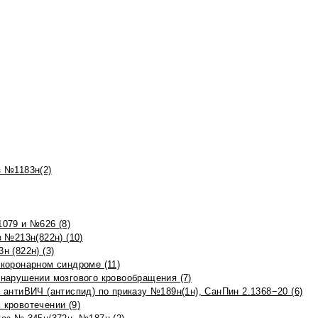
 №1183н(2)
079 и №626 (8)
 №213н(822н) (10)
 (822н) (3)
коронарном синдроме (11)
нарушении мозгового кровообращения (7)
антиВИЧ (антиспид) по приказу №189н(1н), СанПин 2.1368−20 (6)
кровотечении (9)