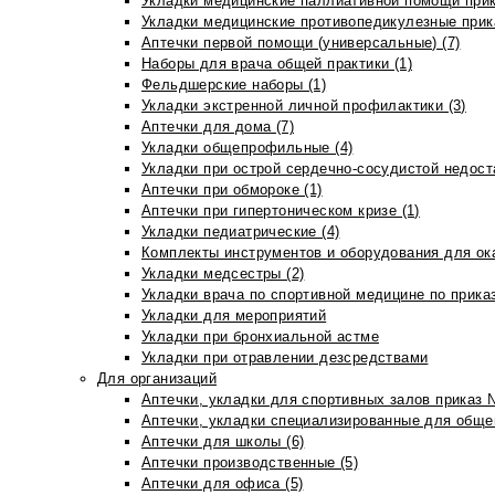
Укладки медицинские паллиативной помощи прик
Укладки медицинские противопедикулезные прик
Аптечки первой помощи (универсальные) (7)
Наборы для врача общей практики (1)
Фельдшерские наборы (1)
Укладки экстренной личной профилактики (3)
Аптечки для дома (7)
Укладки общепрофильные (4)
Укладки при острой сердечно-сосудистой недоста
Аптечки при обмороке (1)
Аптечки при гипертоническом кризе (1)
Укладки педиатрические (4)
Комплекты инструментов и оборудования для ок
Укладки медсестры (2)
Укладки врача по спортивной медицине по прика
Укладки для мероприятий
Укладки при бронхиальной астме
Укладки при отравлении дезсредствами
Для организаций
Аптечки, укладки для спортивных залов приказ 
Аптечки, укладки специализированные для общеп
Аптечки для школы (6)
Аптечки производственные (5)
Аптечки для офиса (5)