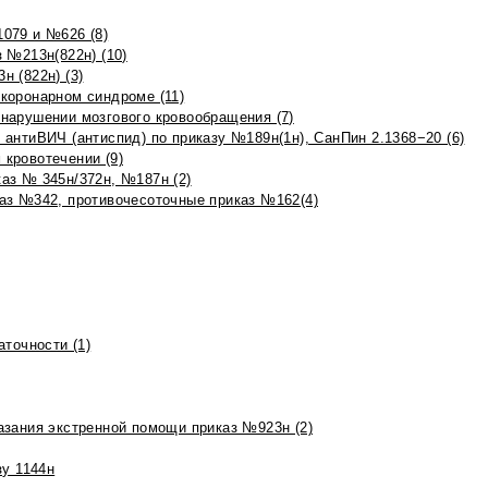
079 и №626 (8)
 №213н(822н) (10)
 (822н) (3)
коронарном синдроме (11)
нарушении мозгового кровообращения (7)
антиВИЧ (антиспид) по приказу №189н(1н), СанПин 2.1368−20 (6)
кровотечении (9)
аз № 345н/372н, №187н (2)
аз №342, противочесоточные приказ №162(4)
точности (1)
азания экстренной помощи приказ №923н (2)
зу 1144н