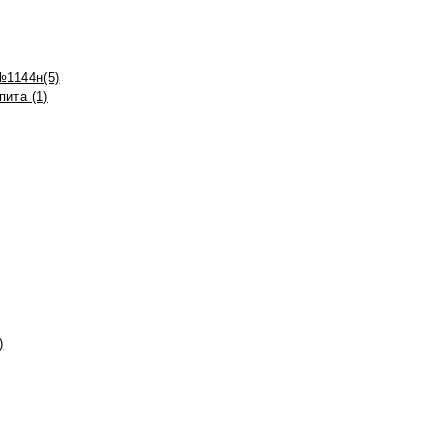
№1144н(5)
ита (1)
)