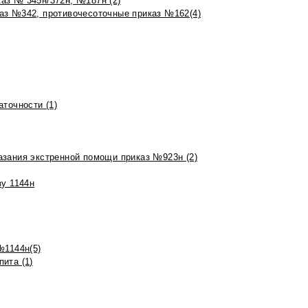
аз № 345н/372н, №187н (2)
аз №342, противочесоточные приказ №162(4)
точности (1)
азания экстренной помощи приказ №923н (2)
зу 1144н
№1144н(5)
ита (1)