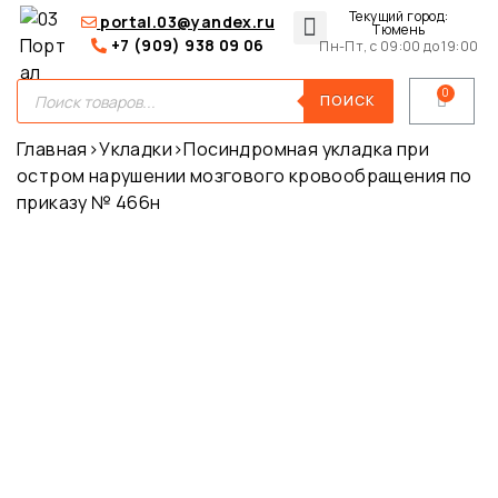
Текущий город:
portal.03@yandex.ru
Тюмень
+7 (909) 938 09 06
Пн-Пт, с 09:00 до 19:00
Медицинские сумки
Для покупателей
О нас
ПОИСК
Главная
›
Укладки
›
Посиндромная укладка при
остром нарушении мозгового кровообращения по
приказу № 466н