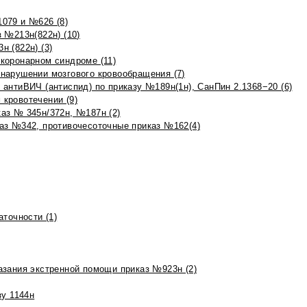
079 и №626 (8)
 №213н(822н) (10)
 (822н) (3)
коронарном синдроме (11)
нарушении мозгового кровообращения (7)
антиВИЧ (антиспид) по приказу №189н(1н), СанПин 2.1368−20 (6)
кровотечении (9)
аз № 345н/372н, №187н (2)
аз №342, противочесоточные приказ №162(4)
точности (1)
азания экстренной помощи приказ №923н (2)
зу 1144н