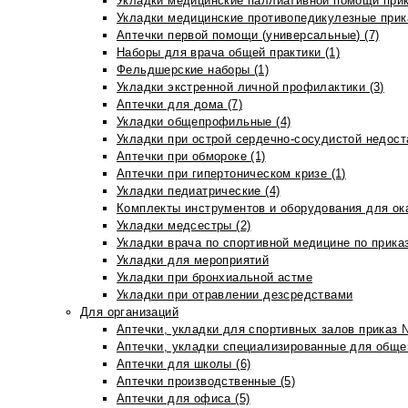
Укладки медицинские паллиативной помощи прик
Укладки медицинские противопедикулезные прик
Аптечки первой помощи (универсальные) (7)
Наборы для врача общей практики (1)
Фельдшерские наборы (1)
Укладки экстренной личной профилактики (3)
Аптечки для дома (7)
Укладки общепрофильные (4)
Укладки при острой сердечно-сосудистой недоста
Аптечки при обмороке (1)
Аптечки при гипертоническом кризе (1)
Укладки педиатрические (4)
Комплекты инструментов и оборудования для ок
Укладки медсестры (2)
Укладки врача по спортивной медицине по прика
Укладки для мероприятий
Укладки при бронхиальной астме
Укладки при отравлении дезсредствами
Для организаций
Аптечки, укладки для спортивных залов приказ 
Аптечки, укладки специализированные для общеп
Аптечки для школы (6)
Аптечки производственные (5)
Аптечки для офиса (5)