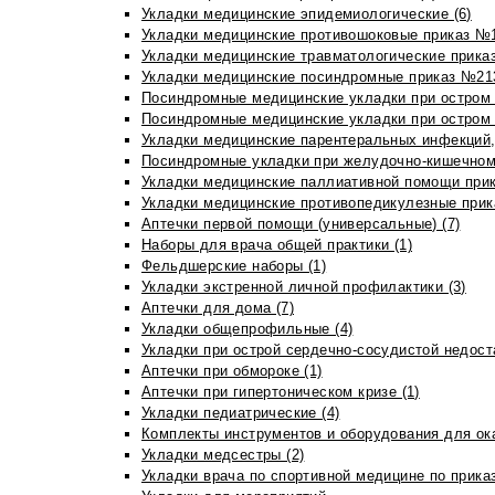
Укладки медицинские эпидемиологические (6)
Укладки медицинские противошоковые приказ №1
Укладки медицинские травматологические приказ
Укладки медицинские посиндромные приказ №213н
Посиндромные медицинские укладки при остром 
Посиндромные медицинские укладки при остром 
Укладки медицинские парентеральных инфекций, 
Посиндромные укладки при желудочно-кишечном 
Укладки медицинские паллиативной помощи прик
Укладки медицинские противопедикулезные прик
Аптечки первой помощи (универсальные) (7)
Наборы для врача общей практики (1)
Фельдшерские наборы (1)
Укладки экстренной личной профилактики (3)
Аптечки для дома (7)
Укладки общепрофильные (4)
Укладки при острой сердечно-сосудистой недоста
Аптечки при обмороке (1)
Аптечки при гипертоническом кризе (1)
Укладки педиатрические (4)
Комплекты инструментов и оборудования для ок
Укладки медсестры (2)
Укладки врача по спортивной медицине по прика