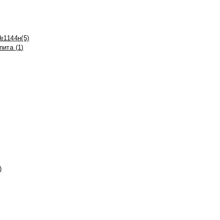
№1144н(5)
ита (1)
)