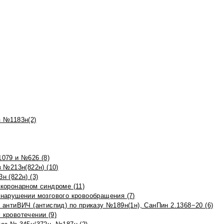
 №1183н(2)
079 и №626 (8)
 №213н(822н) (10)
 (822н) (3)
коронарном синдроме (11)
нарушении мозгового кровообращения (7)
антиВИЧ (антиспид) по приказу №189н(1н), СанПин 2.1368−20 (6)
кровотечении (9)