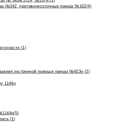
аз № 345н/372н, №187н (2)
аз №342, противочесоточные приказ №162(4)
точности (1)
азания экстренной помощи приказ №923н (2)
зу 1144н
№1144н(5)
ита (1)