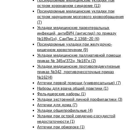
Посиндромные медицинские укладки при
остром коронарном синдроме (11)
Посиндромные медицинские укладки при
остром нарушении мозгового кровообращения
(7)
Укладки медицинские парентеральных
инфекций, антиВИЧ (антиспид) по приказу
№189н(1н), СанПин 2.1368−20 (6)
Посиндромные укладки при желудочно-
кишечном кровотечении (9)
Укладки медицинские паллиативной помощи
приказ № 345н/372н, №187н (2)
Укладки медицинские противопедикулезные
приказ №342, противочесоточные приказ
№162(4)
Аптечки первой помощи (универсальные) (7)
Наборы для врача общей практики (1)
Фельдшерские наборы (1)
Укладки экстренной личной профилактики (3)
Аптечки для дома (7)
Укладки общепрофильные (4)
Укладки при острой сердечно-сосудистой
недостаточности (1)
Аптечки при обмороке (1)