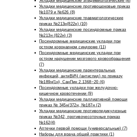
Укладки медицинские эпидемиологические (6)
Укладки медицинские противошоковые приказ
№1079 и №626 (8)
Укладки медицинские травматологические
приказ №213н(822н) (10)
Укладки медицинские посиндромные приказ
№213н (822н) (3)
Посиндромные медицинские укладки при
остром коронарном синдроме (11)
Посиндромные медицинские укладки при
остром нарушении мозгового кровообращения
(7)
Укладки медицинские парентеральных
инфекций, антиВИЧ (антиспид) по приказу
№189н(1н), СанПин 2.1368−20 (6)
Посиндромные укладки при желудочно-
кишечном кровотечении (9)
Укладки медицинские паллиативной помощи
приказ № 345н/372н, №187н (2)
Укладки медицинские противопедикулезные
приказ №342, противочесоточные приказ
№162(4)
Аптечки первой помощи (универсальные) (7)
Наборы для врача общей практики (1)