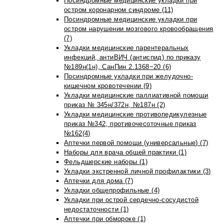
Посиндромные медицинские укладки при
остром коронарном синдроме (11)
Посиндромные медицинские укладки при
остром нарушении мозгового кровообращения
(7)
Укладки медицинские парентеральных
инфекций, антиВИЧ (антиспид) по приказу
№189н(1н), СанПин 2.1368−20 (6)
Посиндромные укладки при желудочно-
кишечном кровотечении (9)
Укладки медицинские паллиативной помощи
приказ № 345н/372н, №187н (2)
Укладки медицинские противопедикулезные
приказ №342, противочесоточные приказ
№162(4)
Аптечки первой помощи (универсальные) (7)
Наборы для врача общей практики (1)
Фельдшерские наборы (1)
Укладки экстренной личной профилактики (3)
Аптечки для дома (7)
Укладки общепрофильные (4)
Укладки при острой сердечно-сосудистой
недостаточности (1)
Аптечки при обмороке (1)