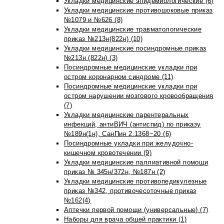
Укладки медицинские эпидемиологические (6)
Укладки медицинские противошоковые приказ
№1079 и №626 (8)
Укладки медицинские травматологические
приказ №213н(822н) (10)
Укладки медицинские посиндромные приказ
№213н (822н) (3)
Посиндромные медицинские укладки при
остром коронарном синдроме (11)
Посиндромные медицинские укладки при
остром нарушении мозгового кровообращения
(7)
Укладки медицинские парентеральных
инфекций, антиВИЧ (антиспид) по приказу
№189н(1н), СанПин 2.1368−20 (6)
Посиндромные укладки при желудочно-
кишечном кровотечении (9)
Укладки медицинские паллиативной помощи
приказ № 345н/372н, №187н (2)
Укладки медицинские противопедикулезные
приказ №342, противочесоточные приказ
№162(4)
Аптечки первой помощи (универсальные) (7)
Наборы для врача общей практики (1)