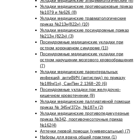
Укладки медицинские эпидемиологические (6)
Укладки медицинские противошоковые приказ
№1079 и №626 (8)
Укладки медицинские травматологические
приказ №213н(822н) (10)
Укладки медицинские посиндромные приказ
№213н (822н) (3)
Посиндромные медицинские укладки при
остром коронарном синдроме (11)
Посиндромные медицинские укладки при
остром нарушении мозгового кровообращения
(7)
Укладки медицинские парентеральных
инфекций, антиВИЧ (антиспид) по приказу
№189н(1н), СанПин 2.1368−20 (6)
Посиндромные укладки при желудочно-
кишечном кровотечении (9)
Укладки медицинские паллиативной помощи
приказ № 345н/372н, №187н (2)
Укладки медицинские противопедикулезные
приказ №342, противочесоточные приказ
№162(4)
Аптечки первой помощи (универсальные) (7)
Наборы для врача общей практики (1)