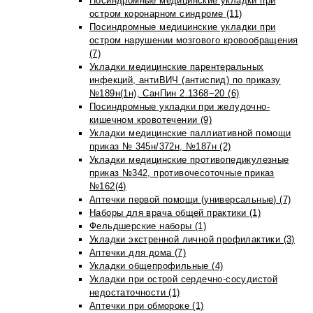
Посиндромные медицинские укладки при
остром коронарном синдроме (11)
Посиндромные медицинские укладки при
остром нарушении мозгового кровообращения
(7)
Укладки медицинские парентеральных
инфекций, антиВИЧ (антиспид) по приказу
№189н(1н), СанПин 2.1368−20 (6)
Посиндромные укладки при желудочно-
кишечном кровотечении (9)
Укладки медицинские паллиативной помощи
приказ № 345н/372н, №187н (2)
Укладки медицинские противопедикулезные
приказ №342, противочесоточные приказ
№162(4)
Аптечки первой помощи (универсальные) (7)
Наборы для врача общей практики (1)
Фельдшерские наборы (1)
Укладки экстренной личной профилактики (3)
Аптечки для дома (7)
Укладки общепрофильные (4)
Укладки при острой сердечно-сосудистой
недостаточности (1)
Аптечки при обмороке (1)