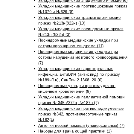
Укладки медицинские эпидемиологические (6)
Укладки медицинские противошоковые приказ
№1079 и №626 (8)
Укладки медицинские травматологические
приказ №213н(822н) (10)
Укладки медицинские посиндромные приказ
№213н (822н) (3)
Посиндромные медицинские укладки при
остром коронарном синдроме (11)
Посиндромные медицинские укладки при
остром нарушении мозгового кровообращения
(7)
Укладки медицинские парентеральных
инфекций, антиВИЧ (антиспид) по приказу
№189н(1н), СанПин 2.1368−20 (6)
Посиндромные укладки при желудочно-
кишечном кровотечении (9)
Укладки медицинские паллиативной помощи
приказ № 345н/372н, №187н (2)
Укладки медицинские противопедикулезные
приказ №342, противочесоточные приказ
№162(4)
Аптечки первой помощи (универсальные) (7)
Наборы для врача общей практики (1)