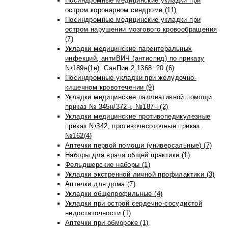
Посиндромные медицинские укладки при
остром коронарном синдроме (11)
Посиндромные медицинские укладки при
остром нарушении мозгового кровообращения
(7)
Укладки медицинские парентеральных
инфекций, антиВИЧ (антиспид) по приказу
№189н(1н), СанПин 2.1368−20 (6)
Посиндромные укладки при желудочно-
кишечном кровотечении (9)
Укладки медицинские паллиативной помощи
приказ № 345н/372н, №187н (2)
Укладки медицинские противопедикулезные
приказ №342, противочесоточные приказ
№162(4)
Аптечки первой помощи (универсальные) (7)
Наборы для врача общей практики (1)
Фельдшерские наборы (1)
Укладки экстренной личной профилактики (3)
Аптечки для дома (7)
Укладки общепрофильные (4)
Укладки при острой сердечно-сосудистой
недостаточности (1)
Аптечки при обмороке (1)