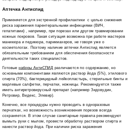
Аптечка Антиспид
Применяется для экстренной профилактики с целью снижения
риска заражения парентеральными инфекциями (ВИЧ,
гепатитами) , например, при порезах или другом травмировании
кожных покровов. Такая ситуация возможна при работе мастеров
маникюра и педикюра, парикмахеров, не говоря уже о
косметологах. Поэтому наличие аптечки Антиспид является
обязательным требованием для обеспечения безопасности
деятельности таких специалистов.
Готовые
наборы АнтиСПИД
различаются по содержанию, но
основными компонентами являются раствор йода (5%), этилового
спирта (70%), бактерицидный лейкопластырь, стерильные бинты и
марлевые салфетки, перчатки, ножницы. Рекомендуется также
иметь антиретровирусный препарат (например Зидовудин,
Ретровир, Видекс, Элевир).
Конечно, все процедуры нужно проводить в одноразовых
перчатках, но возможность возникновения порезов всегда
сохраняется. В этом случае санитарные правила рекомендуют
вымыть руки с мылом, провести обработку раствором спирта и
нанести раствор йода. При наличии риска заражения