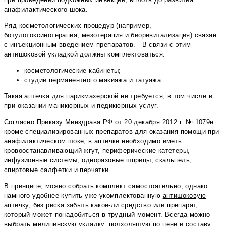
анафилактического шока.
Ряд косметологических процедур (например,
ботулотоксинотерапия, мезотерапия и биоревитализация) связан
с инъекционным введением препаратов. В связи с этим
антишоковой укладкой должны комплектоваться:
косметологические кабинеты;
студии перманентного макияжа и татуажа.
Такая аптечка для парикмахерской не требуется, в том числе и
при оказании маникюрных и педикюрных услуг.
Согласно Приказу Минздрава РФ от 20 декабря 2012 г. № 1079н
кроме специализированных препаратов для оказания помощи при
анафилактическом шоке, в аптечке необходимо иметь
кровоостанавливающий жгут, периферические катетеры,
инфузионные системы, одноразовые шприцы, скальпель,
спиртовые салфетки и перчатки.
В принципе, можно собрать комплект самостоятельно, однако
намного удобнее купить уже укомплектованную
антишоковую
аптечку
, без риска забыть какое-ли средство или препарат,
который может понадобиться в трудный момент. Всегда можно
выбрать медицинскую укладку, подходящую по цене и составу.